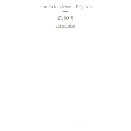
Houten kandelaar - Brighton
Preis
21,50 €
verzending
Top
klachtenafhandeling
algemene voorwaarden
privacystatement
Bezorgen en retourneren