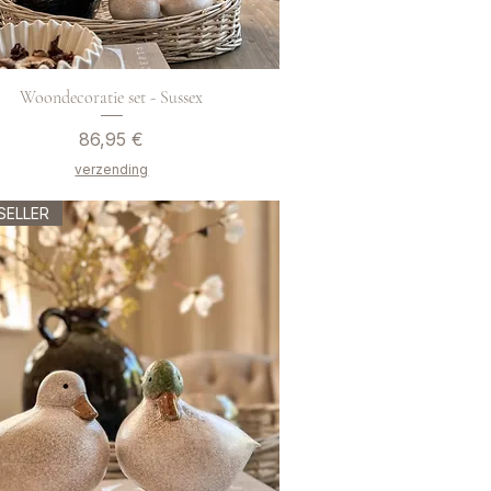
Woondecoratie set - Sussex
Preis
86,95 €
verzending
SELLER