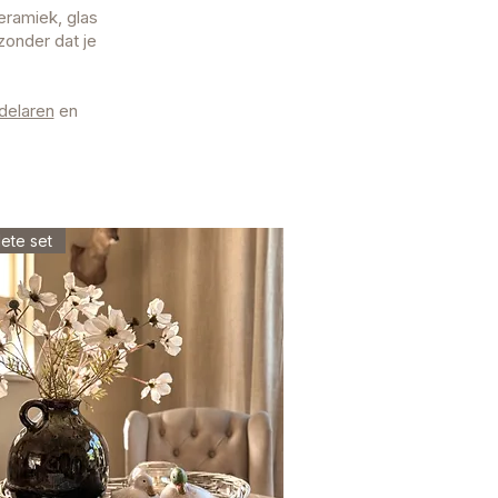
eramiek, glas
zonder dat je
delaren
en
ete set