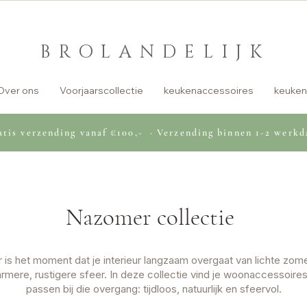
BROLANDELIJK
Over ons
Voorjaarscollectie
keukenaccessoires
keuken
tis verzending vanaf €100,- · Verzending binnen 1-2 werkd
Nazomer collectie
is het moment dat je interieur langzaam overgaat van lichte zome
rmere, rustigere sfeer. In deze collectie vind je woonaccessoires
passen bij die overgang: tijdloos, natuurlijk en sfeervol.