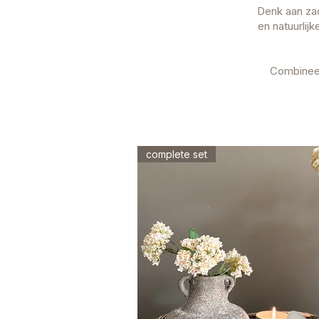
Denk aan zac
en natuurlij
Combineer
complete set