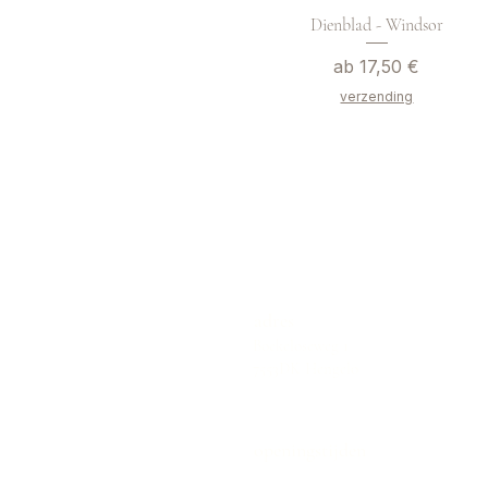
Dienblad - Windsor
Sale-Preis
ab
17,50 €
verzending
adres
Boekeloseweg 1
7553DK Hengelo
openingstijden