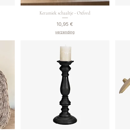
Keramiek schaaltje - Oxford
Preis
10,95 €
verzending