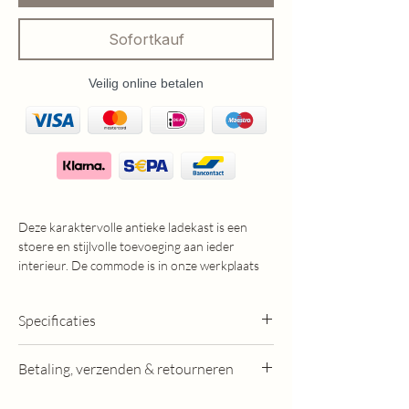
Sofortkauf
Veilig online betalen
Deze karaktervolle antieke ladekast is een
stoere en stijlvolle toevoeging aan ieder
interieur. De commode is in onze werkplaats
volledig behandeld tegen houtworm, technisch
nagelopen en afgewerkt in een diepe, matte
Specificaties
houtskoolzwarte kleur.
Dankzij de subtiele patinering en de licht
Afmetingen:
doorgewerkte details blijft de natuurlijke
Betaling, verzenden & retourneren
Hoogte: 138cm
houtnerf prachtig zichtbaar, wat zorgt voor
Breedte: 135cm
een doorgeleefde en authentieke uitstraling.
- In overleg is bezorging in de gehele Benelux