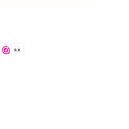
Top
adres
openingstijden
maandag: gesloten
Boekeloseweg 1
9,8
dinsdag: gesloten
7553DK Hengelo
woensdag:10:00 -17:00
donderdag:10:00 -17:00
vrijdag:10:00 -17:00
zaterdag:10:00 -17:00
zondag: gesloten
klachtenafhandeling