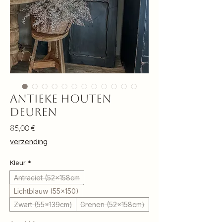
Antieke houten
deuren
Preis
85,00 €
verzending
Kleur
*
Antraciet (52x158cm
Lichtblauw (55x150)
Zwart (55x139cm)
Grenen (52x158cm)