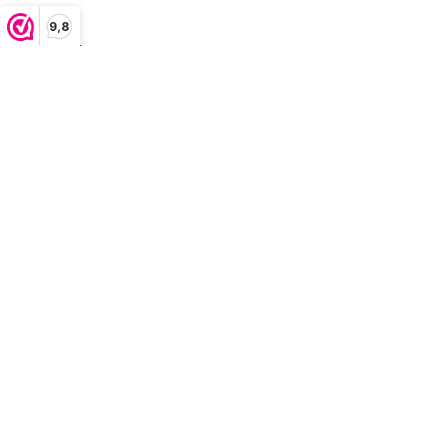
woensdag:10:00 -17:00
9,8
donderdag:10:00 -17:00
vrijdag:10:00 -17:00
zaterdag:10:00 -17:00
zondag: gesloten
klachtenafhandeling
algemene voorwaarden
privacystatement
Bezorgen en retourneren
contact
veelgestelde
vragen
Sparen bij Brolandelijk
vintage & antieke kasten