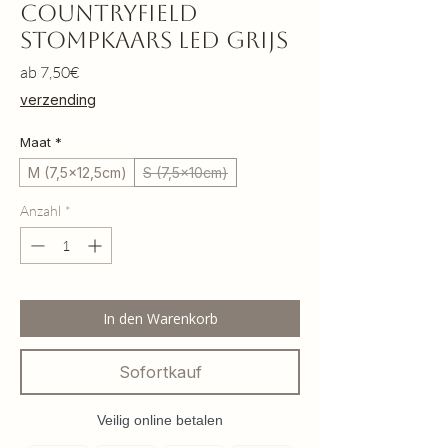
Countryfield
Stompkaars LED grijs
Sale-
ab
7,50€
Preis
verzending
Maat
*
M (7,5x12,5cm)
S (7,5x10cm)
Anzahl
*
In den Warenkorb
Sofortkauf
Veilig online betalen