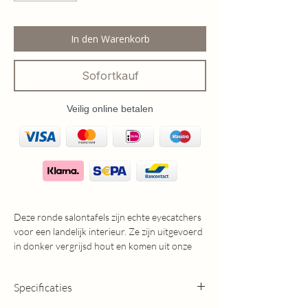
In den Warenkorb
Sofortkauf
Veilig online betalen
Deze ronde salontafels zijn echte eyecatchers
voor een landelijk interieur. Ze zijn uitgevoerd
in donker vergrijsd hout en komen uit onze
eigen productie, waar met veel liefde en
vakmanschap aan is gewerkt.
Specificaties
De tafeltjes zijn verkrijgbaar in twee maten en
daardoor prachtig te combineren als set.