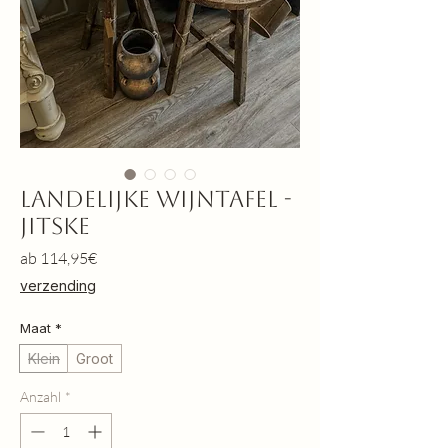
Landelijke Wijntafel -
Jitske
Sale-
ab
114,95€
Preis
verzending
Maat
*
Klein
Groot
Anzahl
*