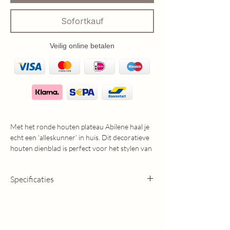
Sofortkauf
Veilig online betalen
Met het ronde houten plateau Abilene haal je
echt een ‘alleskunner’ in huis. Dit decoratieve
houten dienblad is perfect voor het stylen van
kaarsen, kruiken en woonaccessoires in een
landelijk of chique interieur.
Specificaties
De natuurlijke houttint en ronde vorm zorgen
voor een zachte, sfeervolle uitstraling. Ideaal
Afmetingen: 15 × 25 × 25 CM
voor op een tafel, kast of keukenblad, en
perfect om verschillende items samen te
brengen tot één stijlvol geheel.