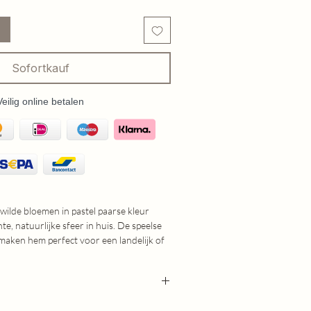
Sofortkauf
Veilig online betalen
 wilde bloemen in pastel paarse kleur
te, natuurlijke sfeer in huis. De speelse
 maken hem perfect voor een landelijk of
oemen in zachte paarse kleur
uitstraling
as of gecombineerd met andere takken