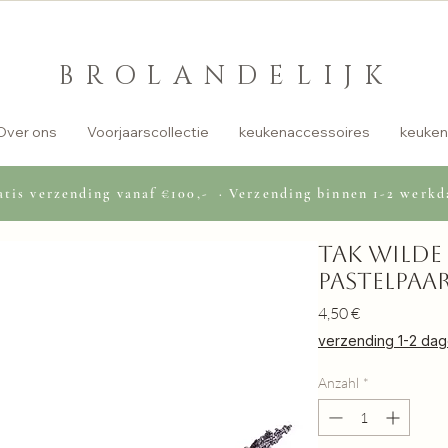
BROLANDELIJK
Over ons
Voorjaarscollectie
keukenaccessoires
keuken
tis verzending vanaf €100,- · Verzending binnen 1-2 werkd
Tak wilde
pastelpaa
Preis
4,50 €
verzending 1-2 da
Anzahl
*