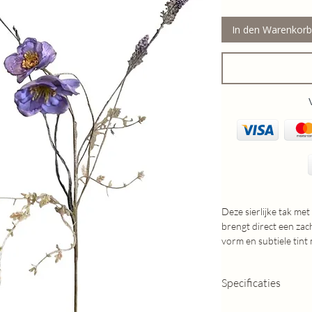
In den Warenkorb
Deze sierlijke tak met
brengt direct een zach
vorm en subtiele tint
romantisch interieur.
•Tak met wilde veldbl
Specificaties
•Natuurlijke, speelse 
•Mooi solo in een va
Lengte: 70cm