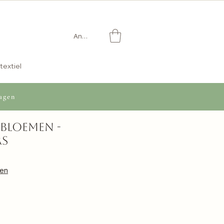
Anmelden
textiel
agen
 bloemen -
rs
gen