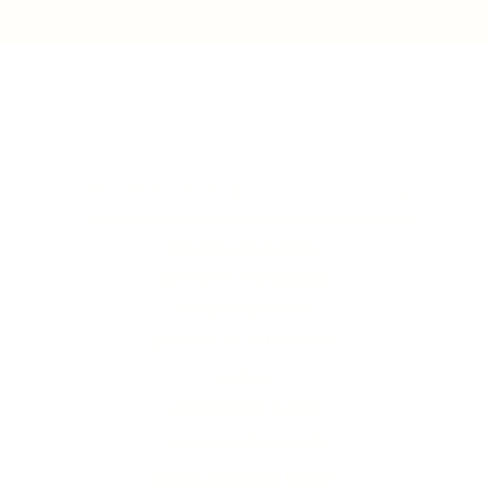
Top
klachtenafhandeling
algemene voorwaarden
privacystatement
Bezorgen en retourneren
contact
veelgestelde vragen
Sparen bij Brolandelijk
vintage & antieke kasten