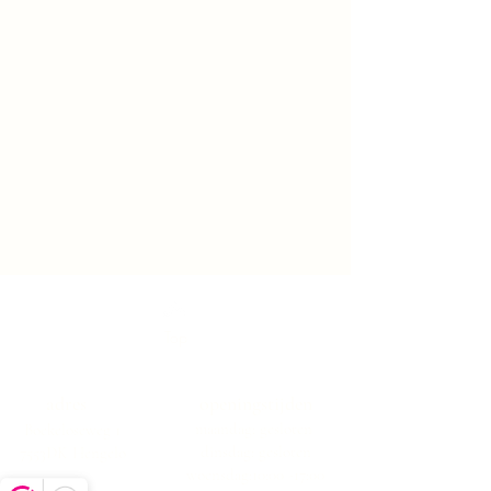
Top
adres
openingstijden
maandag: gesloten
Boekeloseweg 1
dinsdag: gesloten
7553DK Hengelo
woensdag:10:00 -17:00