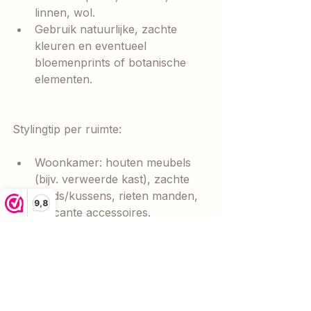
linnen, wol.
Gebruik natuurlijke, zachte 
kleuren en eventueel 
bloemenprints of botanische 
elementen.
Stylingtip per ruimte:
Woonkamer: houten meubels 
(bijv. verweerde kast), zachte 
plaids/kussens, rieten manden, 
9,8
brocante accessoires.
Keuken / eethoek: houten tafel, 
vintage stoelen, eventueel 
servies dat past bij cottage-
sfeer, bloemen, droogbloemen.
Slaapkamer: linnen 