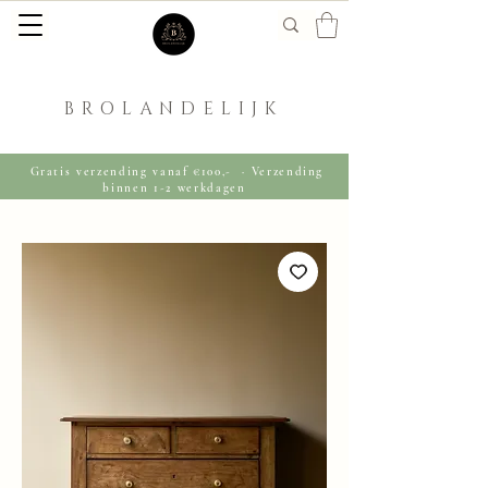
BROLANDELIJK
Gratis verzending vanaf €100,- · Verzending
binnen 1-2 werkdagen