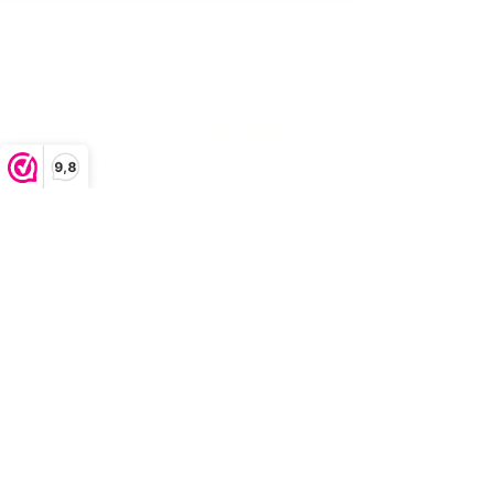
Top
adres
openingstijden
maandag: gesloten
Boekeloseweg 1
9,8
dinsdag: gesloten
7553DK Hengelo
woensdag:10:00 -17:00
donderdag:10:00 -17:00
vrijdag:10:00 -17:00
zaterdag:10:00 -17:00
zondag: gesloten
klachtenafhandeling
algemene voorwaarden