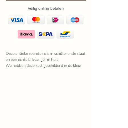
Veilig online betalen
Deze antieke secretaire is in schitterende staat
en een echte blikvanger in huis!
We hebben deze kast geschilderd in de kleur
'Balanced Black', en hierna licht
doorgeschuurd voor een sleets effect. Hij
heeft maar liefst 4 ruime lades en achter de
klep bevinden zich nog een ruim aantal
kleinere lades.
De sierlijke ornamenten en de wat strakkere
lijsten maken deze kast helemaal af!
afmetingen:
H:174cm
B:95cm