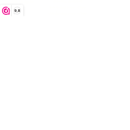
dinsdag: gesloten
7553DK Hengelo
woensdag:10:00 -17:00
9,8
donderdag:10:00 -17:00
vrijdag:10:00 -17:00
zaterdag:10:00 -17:00
zondag: gesloten
klachtenafhandeling
algemene voorwaarden
privacystatement
Bezorgen en retourneren
contact
veelgestelde
vragen
Sparen bij Brolandelijk