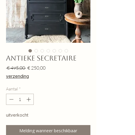
Antieke secretaire
Normale
Verkoopprijs
 € 495,00 
€ 250,00
prijs
verzending
Aantal
*
uitverkocht
Melding wanneer beschikbaar