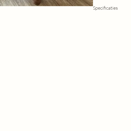
als karaktervolle salon
Specificaties
Afmetingen:
S: 45 × 45 × 35 CM
M: 50 × 50 × 40 CM
Deze tafels kunnen b
pakketdienst (€6,99)