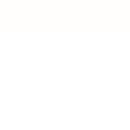
Top
klachtenafhandeling
algemene voorwaarden
privacystatement
Bezorgen en retourneren
contact
veelgestelde vragen