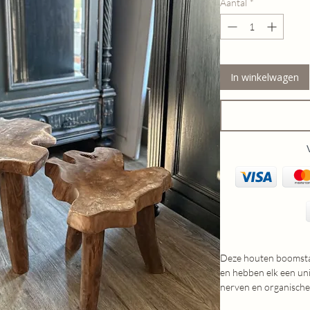
Aantal
*
In winkelwagen
Deze houten boomstam
en hebben elk een uni
nerven en organische 
kind item. Ontzettend 