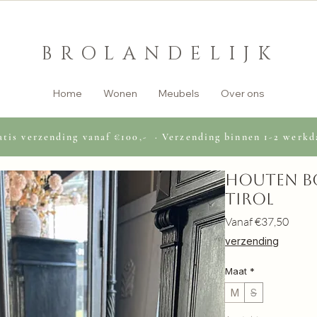
BROLANDELIJK
Home
Wonen
Meubels
Over ons
tis verzending vanaf €100,- · Verzending binnen 1-2 werkd
Houten Bo
Tirol
Verko
Vanaf
€37,50
verzending
Maat
*
M
S