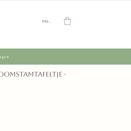
Inloggen
agen
omstamtafeltje -
opprijs