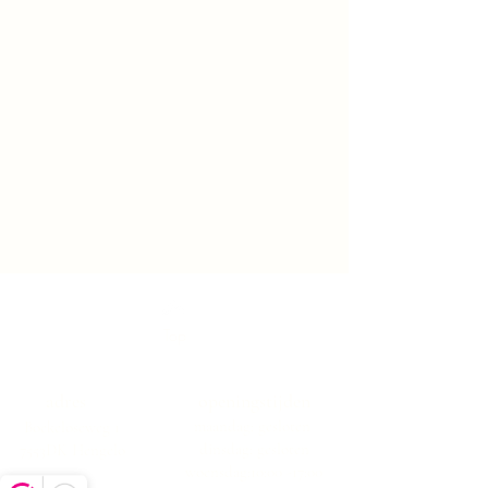
Top
adres
openingstijden
maandag: gesloten
Boekeloseweg 1
dinsdag: gesloten
7553DK Hengelo
woensdag:10:00 -17:00