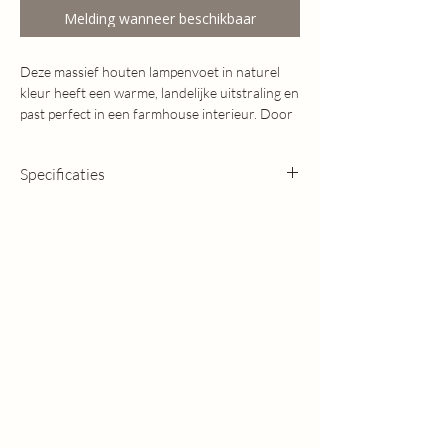
Melding wanneer beschikbaar
Deze massief houten lampenvoet in naturel
kleur heeft een warme, landelijke uitstraling en
past perfect in een farmhouse interieur. Door
het tijdloze ontwerp is de lampenvoet mooi te
combineren met een linnen of katoenen
Specificaties
lampenkap. Geschikt als tafellamp op een
dressoir, vensterbank of nachtkastje.
Hoogte: 50cm
Lampenkap niet inbegrepen.
Op deze foto wordt de lamp met een kap van
D25cm weergegeven.
(Exclusief kap)