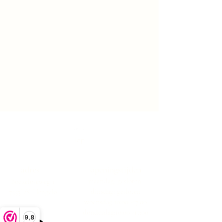
Top
adres
openingstijden
maandag: gesloten
Boekeloseweg 1
dinsdag: gesloten
7553DK Hengelo
woensdag:10:00 -17:00
donderdag:10:00 -17:00
9,8