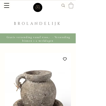
BROLANDELIJK
Gratis verzending vanaf €100,- · Verzending
binnen 1-2 werkdagen