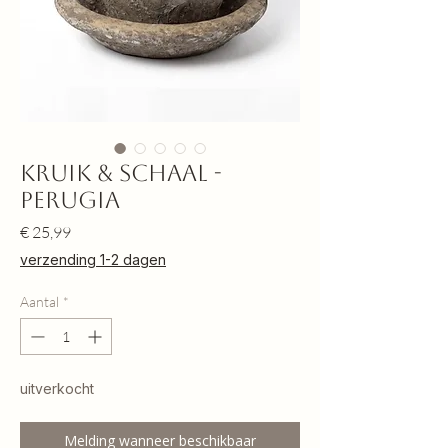
Kruik & schaal -
Perugia
Prijs
€ 25,99
verzending 1-2 dagen
Aantal
*
uitverkocht
Melding wanneer beschikbaar