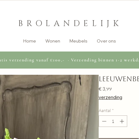
BROLANDELIJK
Home
Wonen
Meubels
Over ons
tis verzending vanaf €100,- · Verzending binnen 1-2 werkd
Leeuwenb
Prijs
€ 3,99
verzending
Aantal
*