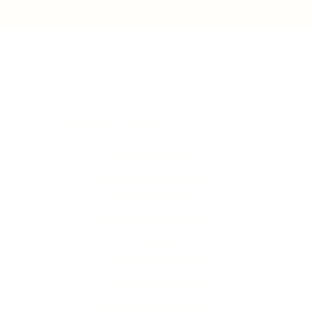
Top
klachtenafhandeling
algemene voorwaarden
privacystatement
Bezorgen en retourneren
contact
veelgestelde vragen
Sparen bij Brolandelijk
vintage & antieke kasten