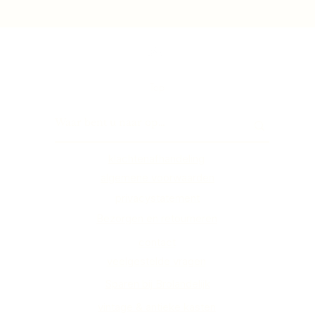
Top
klachtenafhandeling
algemene voorwaarden
privacystatement
Bezorgen en retourneren
contact
veelgestelde vragen
Sparen bij Brolandelijk
vintage & antieke kasten