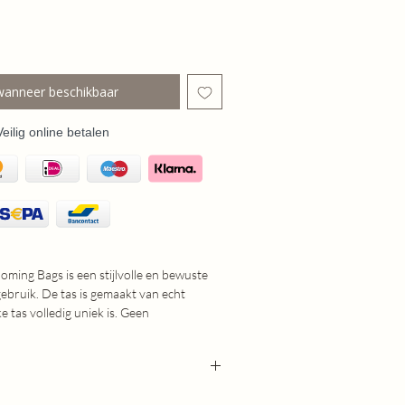
wanneer beschikbaar
Veilig online betalen
oming Bags is een stijlvolle en bewuste
gebruik. De tas is gemaakt van echt
e tas volledig uniek is. Geen
een leren tas met karakter en een eigen
rdt met de tijd alleen maar mooier. Hoe
t, hoe zachter en warmer het leer
 16 cm