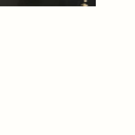
aanvoelt en hoe meer 
•Materiaal: 100% ech
gebruikssporen geven
•Opbergvakken: 3 ha
persoonlijk.
•Hengsel: verstelbaa
De tas is praktisch i
•Uniek: elke tas is 1
zodat je jouw dagelijk
•Duurzaam: 100% du
meenemen. Dankzij he
draag je de tas zoals j
crossbody.
Met deze tas kies je v
functionaliteit en duu
seizoen na seizoen me