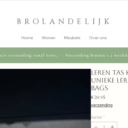
BROLANDELIJK
Home
Wonen
Meubels
Over ons
tis verzending vanaf €100,- · Verzending binnen 1-2 werkd
Leren tas
unieke le
Bags
Prijs
€ 39,95
verzending
Aantal
*