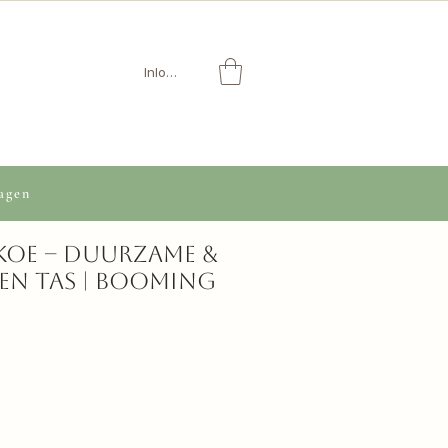
Inloggen
agen
 Koe – duurzame &
ren tas | Booming