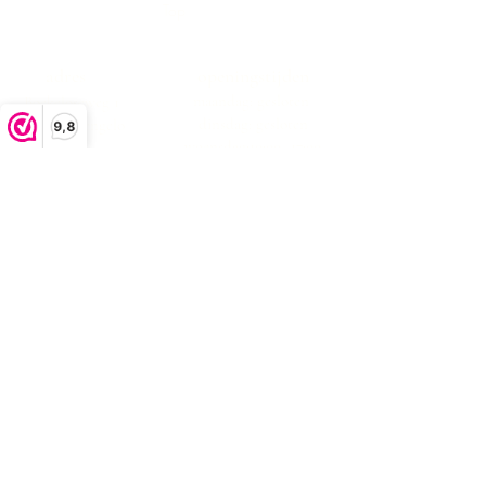
Top
adres
openingstijden
maandag: gesloten
Boekeloseweg 1
dinsdag: gesloten
7553DK Hengelo
9,8
woensdag:10:00 -17:00
donderdag:10:00 -17:00
vrijdag:10:00 -17:00
zaterdag:10:00 -17:00
zondag: gesloten
klachtenafhandeling
algemene voorwaarden
privacystatement
Bezorgen en retourneren