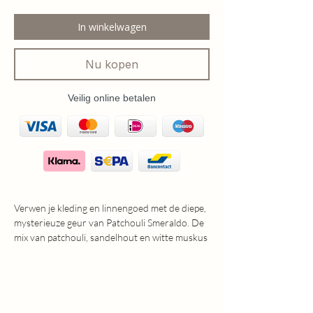
In winkelwagen
Nu kopen
Veilig online betalen
Verwen je kleding en linnengoed met de diepe,
mysterieuze geur van Patchouli Smeraldo. De
mix van patchouli, sandelhout en witte muskus
zorgt voor een warme, sensuele geur die luxe
en elegantie uitstraalt.
✨ Gebruik
Spray gelijkmatig op textiel voor een directe
frisheid en langdurige geur. Perfect om