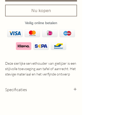
Nu kopen
Veilig online betalen
Deze sierlijke servethouder van gietijzer is een
stijlvolle toevoeging aan tafel of aanrecht. Het
stevige materiaal en het verfijnde ontwerp
zorgen voor een landelijke, tijdloze uitstraling.
Praktisch én decoratief, geschikt voor zowel
Specificaties
dagelijks gebruik als een sfeervol gedekte tafel.
Afmetingen: 5,5x15x10cm