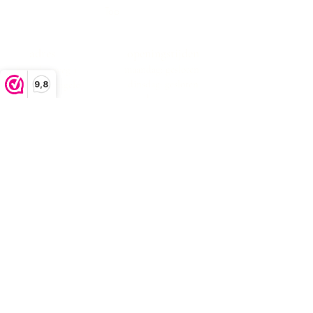
Top
adres
openingstijden
maandag: gesloten
Boekeloseweg 1
dinsdag: gesloten
7553DK Hengelo
9,8
woensdag:10:00 -17:00
donderdag:10:00 -17:00
vrijdag:10:00 -17:00
zaterdag:10:00 -17:00
zondag: gesloten
klachtenafhandeling
algemene voorwaarden
privacystatement
Bezorgen en retourneren