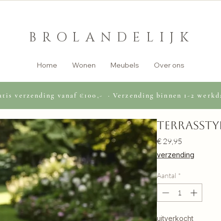
BROLANDELIJK
Home
Wonen
Meubels
Over ons
tis verzending vanaf €100,- · Verzending binnen 1-2 werkd
terrassty
Prijs
€ 29,95
verzending
Aantal
*
uitverkocht