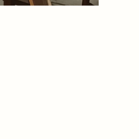
Een onderhoudsvrije 
van een sfeervol en v
liefhebbers van landel