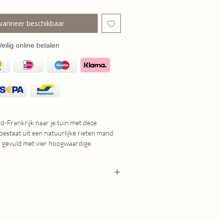
wanneer beschikbaar
Veilig online betalen
d-Frankrijk naar je tuin met deze
 bestaat uit een natuurlijke rieten mand
, gevuld met vier hoogwaardige
Een tijdloze combinatie die direct een
feer creëert.
en van de lavendel steken mooi af tegen
 waardoor een rustige en elegante
30x20cm (LXBXH)
 Dankzij de stevige binnenzak is de mand
gebruik, zoals op de tuintafel, het terras