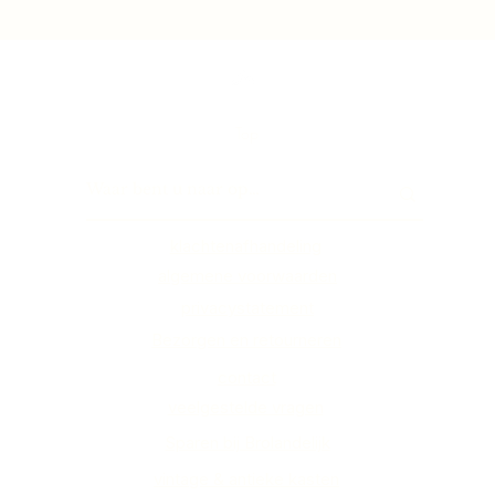
Top
klachtenafhandeling
algemene voorwaarden
privacystatement
Bezorgen en retourneren
contact
veelgestelde vragen
Sparen bij Brolandelijk
vintage & antieke kasten