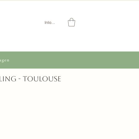
Inloggen
agen
ling - Toulouse