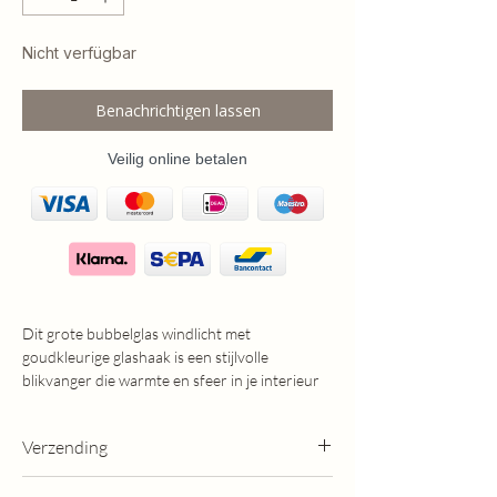
Nicht verfügbar
Benachrichtigen lassen
Veilig online betalen
Dit grote bubbelglas windlicht met
goudkleurige glashaak is een stijlvolle
blikvanger die warmte en sfeer in je interieur
brengt. De glashaak is speciaal ontworpen
voor een dinkerkaars, waardoor het licht
Verzending
zacht en gelijkmatig wordt verspreid.
Het mondgeblazen bubbelglas heeft een
- Op werkdagen voor 13:00 besteld, morgen in
subtiel, uniek patroon dat zorgt voor prachtige