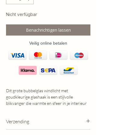
Nicht verfügbar
Benachrichtigen lassen
Veilig online betalen
Dit grote bubbelglas windlicht met
goudkleurige glashaak is een stijlvolle
blikvanger die warmte en sfeer in je interieur
brengt. De glashaak is speciaal ontworpen
voor een stompkaars, waardoor het licht zacht
Verzending
en gelijkmatig wordt verspreid.
Het mondgeblazen bubbelglas heeft een
- Op werkdagen voor 13:00 besteld, dezelfde
subtiel, uniek patroon dat zorgt voor prachtige