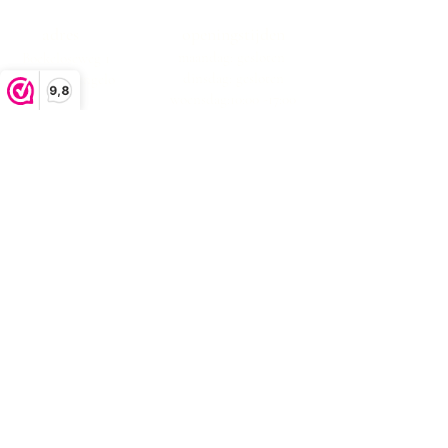
adres
openingstijden
maandag: gesloten
Boekeloseweg 1
dinsdag: gesloten
7553DK Hengelo
9,8
woensdag:10:00 -17:00
donderdag:10:00 -17:00
vrijdag:10:00 -17:00
zaterdag:10:00 -17:00
zondag: gesloten
klachtenafhandeling
algemene voorwaarden
privacystatement
Bezorgen en retourneren
contact