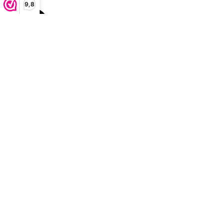
donderdag:10:00 -17:00
9,8
vrijdag:10:00 -17:00
zaterdag:10:00 -17:00
zondag: gesloten
klachtenafhandeling
algemene voorwaarden
privacystatement
Bezorgen en retourneren
contact
veelgestelde
vragen
Sparen bij Brolandelijk
vintage & antieke kasten