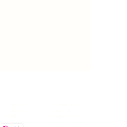
Top
adres
openingstijden
maandag: gesloten
Boekeloseweg 1
dinsdag: gesloten
7553DK Hengelo
woensdag:10:00 -17:00