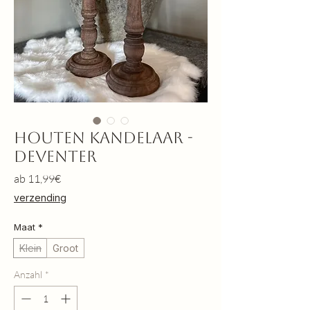
Houten kandelaar -
Deventer
Sale-
ab
11,99€
Preis
verzending
Maat
*
Klein
Groot
Anzahl
*