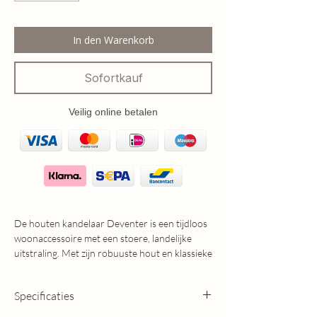
In den Warenkorb
Sofortkauf
Veilig online betalen
De houten kandelaar Deventer is een tijdloos
woonaccessoire met een stoere, landelijke
uitstraling. Met zijn robuuste hout en klassieke
vormgeving brengt deze kandelaar direct
sfeer in huis.
Specificaties
Verkrijgbaar in groot en klein formaat en per
stuk te bestellen, waardoor je ze prachtig kunt