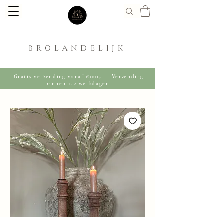
BROLANDELIJK
Gratis verzending vanaf €100,- · Verzending
binnen 1-2 werkdagen