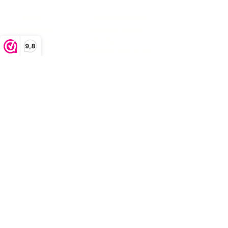
adres
openingstijden
maandag: gesloten
Boekeloseweg 1
dinsdag: gesloten
7553DK Hengelo
9,8
woensdag:10:00 -17:00
donderdag:10:00 -17:00
vrijdag:10:00 -17:00
zaterdag:10:00 -17:00
zondag: gesloten
klachtenafhandeling
algemene voorwaarden
privacystatement
Bezorgen en retourneren
contact