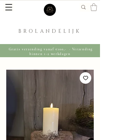
BROLANDELIJK
Gratis verzending vanaf €100,- · Verzending
binnen 1-2 werkdagen