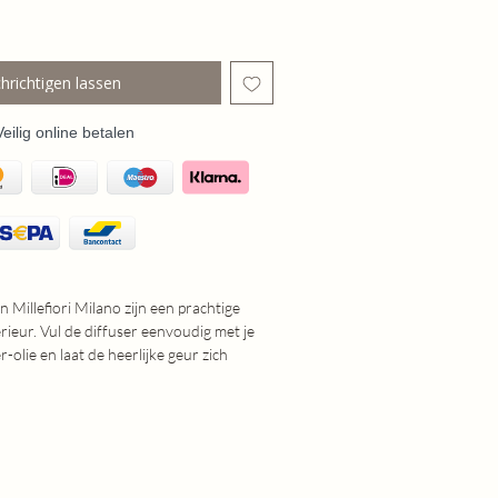
hrichtigen lassen
Veilig online betalen
 Millefiori Milano zijn een prachtige
rieur. Vul de diffuser eenvoudig met je
r-olie en laat de heerlijke geur zich
erspreiden.
odern, deze diffuser is zowel functioneel
ger. Wordt geleverd zonder olie.