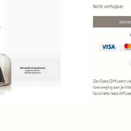
Nicht verfügbar
Benac
De Glass Diffusers van
toevoeging aan je inte
favoriete reed diffuse
vanzelf door je huis v
Elegant, stijlvol en m
als een echte blikvan