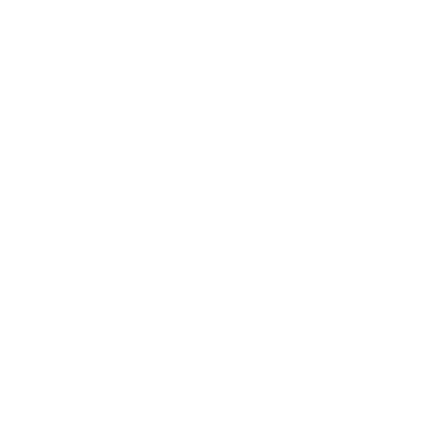
adres
Boekeloseweg 1
7553DK Hengelo
openingstijden
maandag: gesloten
dinsdag: gesloten
woensdag:10:00 -17:00
donderdag:10:00 -17:00
vrijdag:10:00 -17:00
zaterdag:10:00 -17:00
zondag: gesloten