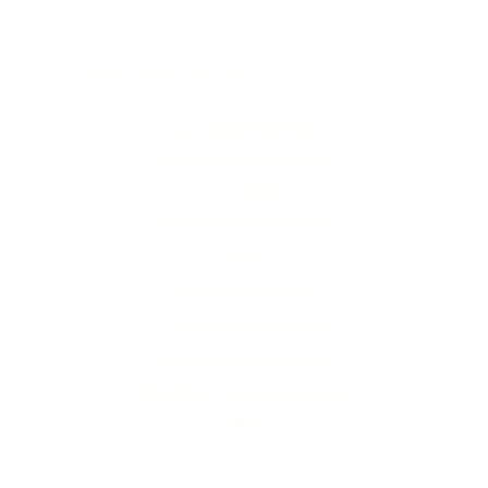
Top
klachtenafhandeling
algemene voorwaarden
privacystatement
Bezorgen en retourneren
contact
veelgestelde vragen
Sparen bij Brolandelijk
vintage & antieke kasten
landelijke woonaccessoires
blog