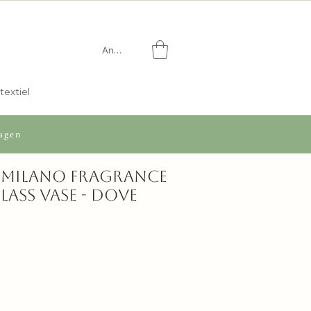
Anmelden
textiel
agen
i Milano Fragrance
lass Vase - Dove
reis
-
is