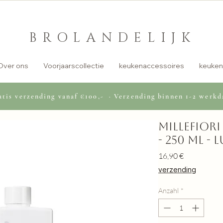
BROLANDELIJK
Over ons
Voorjaarscollectie
keukenaccessoires
keuken
tis verzending vanaf €100,- · Verzending binnen 1-2 werkd
Millefior
- 250 ml -
Preis
16,90 €
verzending
Anzahl
*