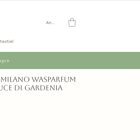
Anmelden
textiel
agen
i Milano Wasparfum
 Luce di Gardenia