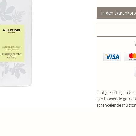
In den Warenkorb
Laat je kleding baden 
van bloeiende gardeni
sprankelende fruitto
een verfijnd hart van
warme basis van musk
elegant en langdurig 
✨ Waarom kiezen voor