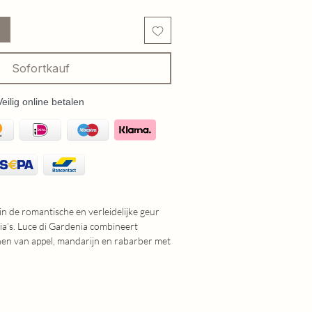
Sofortkauf
Veilig online betalen
in de romantische en verleidelijke geur
a’s. Luce di Gardenia combineert
nen van appel, mandarijn en rabarber met
 perzik, witte bloemen en lavendel. De
us en cederhout maakt de geur intens,
aanwezig in je wasgoed.
 Millefiori Luce di Gardenia?