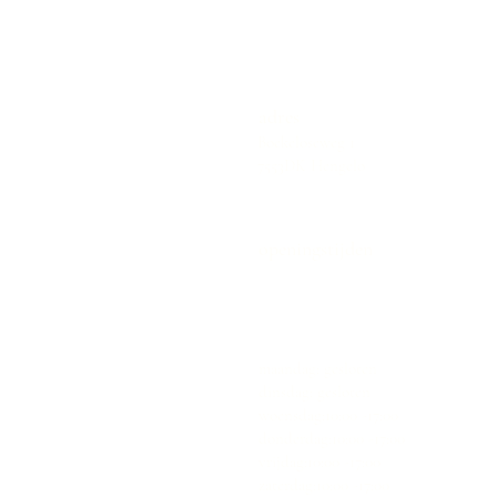
adres
Boekeloseweg 1
7553DK Hengelo
openingstijden
maandag: gesloten
dinsdag: gesloten
woensdag:10:00 -17:00
donderdag:10:00 -17:00
vrijdag:10:00 -17:00
zaterdag:10:00 -17:00