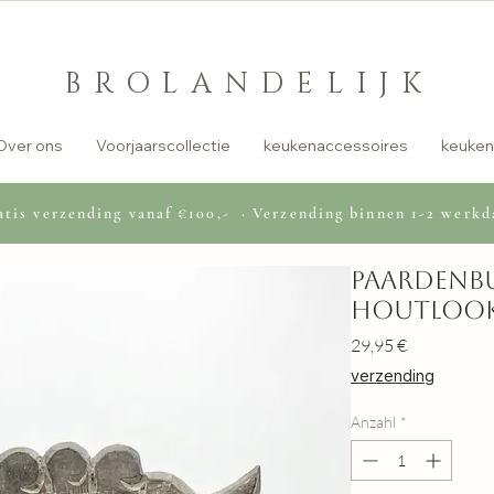
BROLANDELIJK
Over ons
Voorjaarscollectie
keukenaccessoires
keuken
tis verzending vanaf €100,- · Verzending binnen 1-2 werkd
Paardenbu
houtloo
Preis
29,95 €
verzending
Anzahl
*