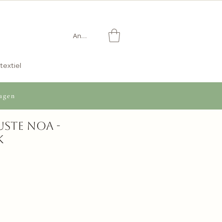
Anmelden
textiel
agen
ste Noa -
k