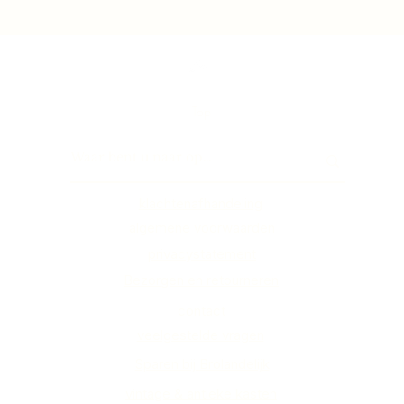
Top
klachtenafhandeling
algemene voorwaarden
privacystatement
Bezorgen en retourneren
contact
veelgestelde vragen
Sparen bij Brolandelijk
vintage & antieke kasten