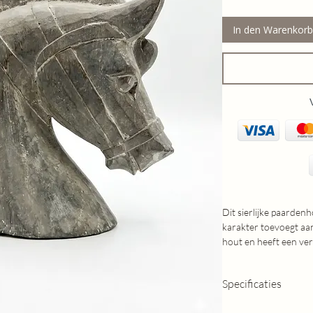
In den Warenkorb
Dit sierlijke paarden
karakter toevoegt aan 
hout en heeft een ver
natuurlijke gratie va
Dankzij het doordach
Specificaties
zowel staand worden
opgehangen. Hierdoor
Afmetingen: 9x22x2