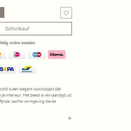
Sofortkauf
Veilig online betalen
hoofd is een elegant woonobject dat
je interieur. Het beeld is vervaardigd uit
fijnde, zachte vormgeving die de
n het paard prachtig weergeeft.
te ontwerp kan dit decoratieve stuk
 neergezet als aan de wand worden
 is het op verschillende manieren te
4cm (LXBXH)