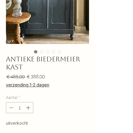
Antieke Biedermeier
kast
Normale
Verkoopprijs
 € 485,00 
€ 388,00
prijs
verzending 1-2 dagen
Aantal
*
uitverkocht