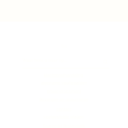
Top
klachtenafhandeling
algemene voorwaarden
privacystatement
Bezorgen en retourneren
contact
veelgestelde vragen
Sparen bij Brolandelijk