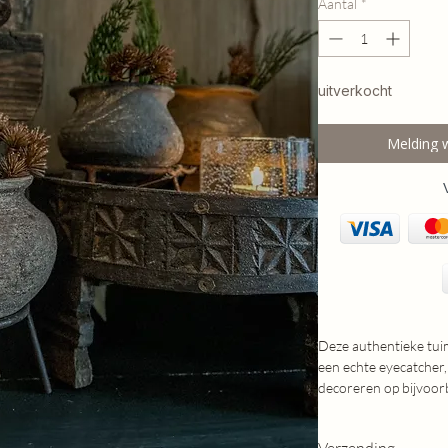
Aantal
*
uitverkocht
Melding 
Deze authentieke tuim
een echte eyecatcher,
decoreren op bijvoor
vensterbank.
Alle kruikjes zijn met