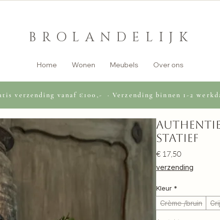
BROLANDELIJK
Home
Wonen
Meubels
Over ons
tis verzending vanaf €100,- · Verzending binnen 1-2 werkd
Authentie
statief
Prijs
€ 17,50
verzending
Kleur
*
Crème /bruin
Gri