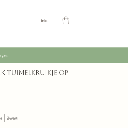
Inloggen
agen
k tuimelkruikje op
js
Zwart