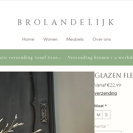
BROLANDELIJK
Home
Wonen
Meubels
Over ons
tis verzending vanaf €100,- · Verzending binnen 1-2 werkd
Glazen fle
Verko
Vanaf
€22,99
verzending
Maat
*
M
S
Aantal
*