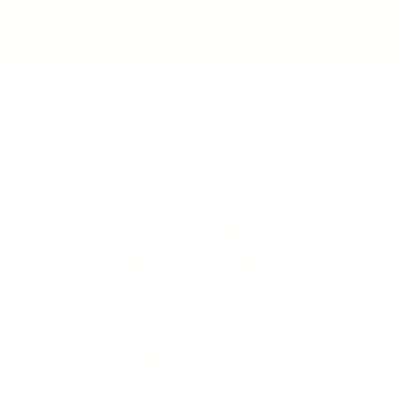
Top
klachtenafhandeling
algemene voorwaarden
privacystatement
Bezorgen en retourneren
contact
veelgestelde vragen
Sparen bij Brolandelijk