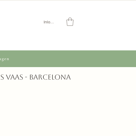
Inloggen
agen
s vaas - Barcelona
opprijs