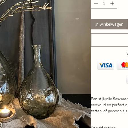
In winkelwagen
Een stijlvolle flesvaas 
eenvoud en perfect o
zetten, of gewoon als 