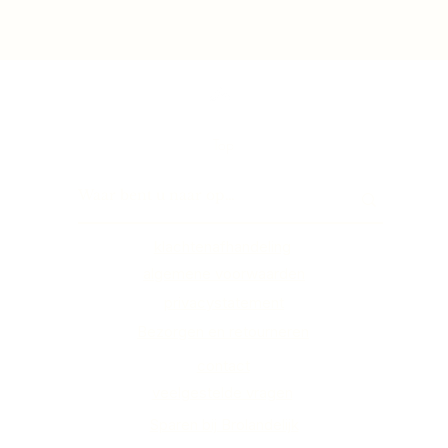
Top
klachtenafhandeling
algemene voorwaarden
privacystatement
Bezorgen en retourneren
contact
veelgestelde vragen
Sparen bij Brolandelijk