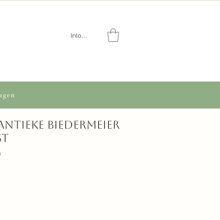
Inloggen
agen
antieke Biedermeier
st
Verkoopprijs
0