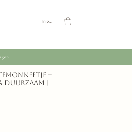
Inloggen
agen
temonneetje –
& duurzaam |