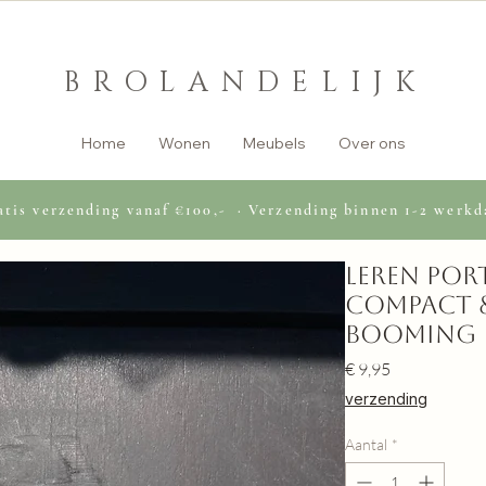
BROLANDELIJK
Home
Wonen
Meubels
Over ons
tis verzending vanaf €100,- · Verzending binnen 1-2 werkd
Leren por
compact 
Booming
Prijs
€ 9,95
verzending
Aantal
*