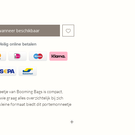
wanneer beschikbaar
Veilig online betalen
etje van Booming Bags is compact,
wie graag alles overzichtelijk bij zich
kleine formaat biedt dit portemonneetje
 twee ritsen, zodat je je pasjes, contant
netjes kunt ordenen en snel terugvindt.
n van Booming Bags is ook dit
gemaakt van 100% echt restleer.
cm