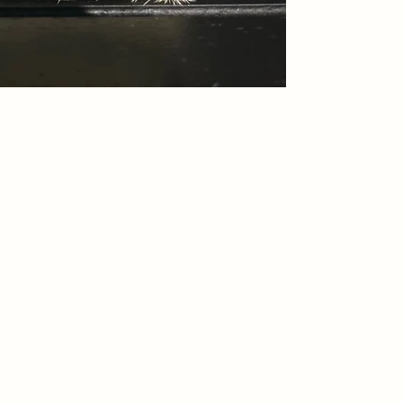
Hierdoor is elk exempl
•Materiaal: 100% ech
steeds meer karakter 
•Opbergvakken: 2 va
portemonneetje allee
•Sluitingen: 2 ritsen
gebruikt.
•Compact formaat: ide
Met dit compacte access
•Uniek: elke portemo
duurzaamheid in één p
•Duurzaam: 100% du
mee te nemen of als aa