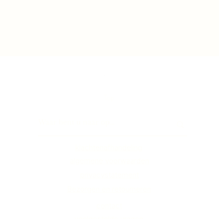
Top
klachtenafhandeling
algemene voorwaarden
privacystatement
Bezorgen en retourneren
contact
veelgestelde vragen