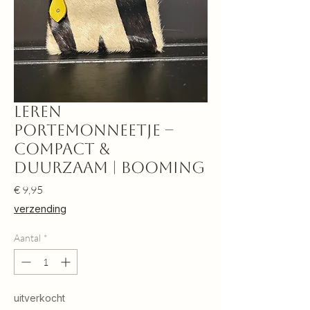
Leren
portemonneetje –
compact &
duurzaam | Booming
Prijs
€ 9,95
verzending
Aantal
*
uitverkocht