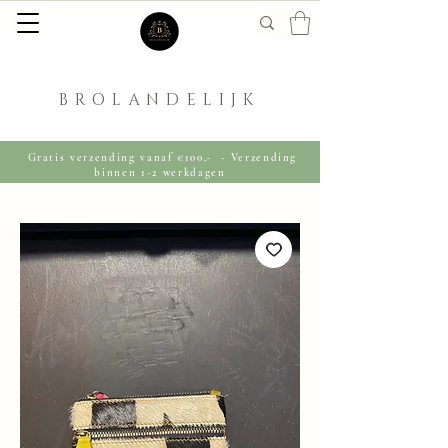
BROLANDELIJK
Gratis verzending vanaf €100,- · Verzending
binnen 1-2 werkdagen