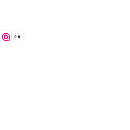
Top
adres
openingstijden
maandag: gesloten
Boekeloseweg 1
9,8
dinsdag: gesloten
7553DK Hengelo
woensdag:10:00 -17:00
donderdag:10:00 -17:00
vrijdag:10:00 -17:00
zaterdag:10:00 -17:00
zondag: gesloten
klachtenafhandeling
algemene voorwaarden
privacystatement
Bezorgen en retourneren