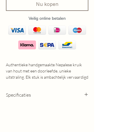
Nu kopen
Veilig online betalen
Authentieke handgemaakte Nepalese kruik
van hout met een doorleefde, unieke
uitstraling. Elk stuk is ambachtelijk vervaardigd
en heeft zijn eigen karakter, perfect als stijlvol
woonaccessoire in een landelijk en tijdloos
Specificaties
interieur.
Hoogte: +-40cm