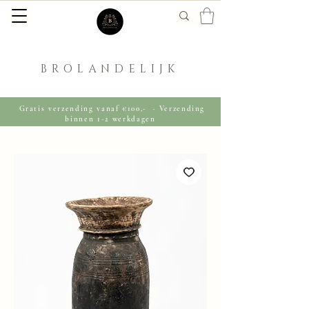
BROLANDELIJK
Gratis verzending vanaf €100,- · Verzending
binnen 1-2 werkdagen