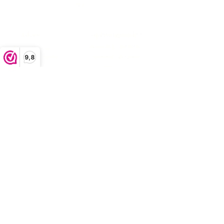
Top
adres
openingstijden
maandag: gesloten
Boekeloseweg 1
dinsdag: gesloten
7553DK Hengelo
9,8
woensdag:10:00 -17:00
donderdag:10:00 -17:00
vrijdag:10:00 -17:00
zaterdag:10:00 -17:00
zondag: gesloten
klachtenafhandeling
algemene voorwaarden
privacystatement
Bezorgen en retourneren