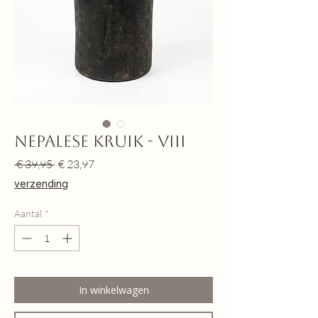
Nepalese kruik - VIII
Normale
Verkoopprijs
 € 39,95 
€ 23,97
prijs
verzending
Aantal
*
In winkelwagen