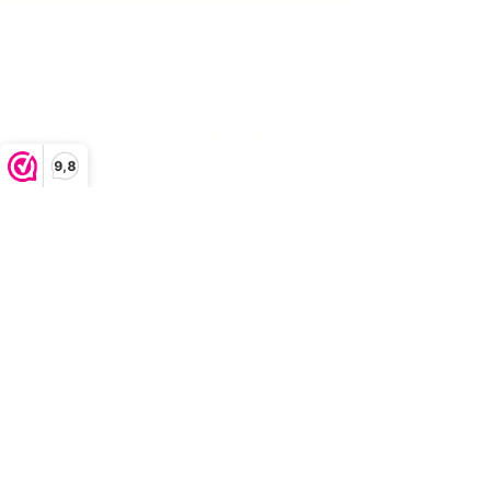
Top
adres
openingstijden
maandag: gesloten
Boekeloseweg 1
9,8
dinsdag: gesloten
7553DK Hengelo
woensdag:10:00 -17:00
donderdag:10:00 -17:00
vrijdag:10:00 -17:00
zaterdag:10:00 -17:00
zondag: gesloten
klachtenafhandeling
algemene voorwaarden