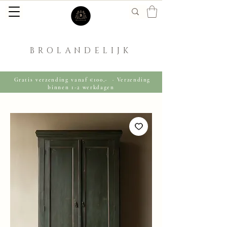
BROLANDELIJK
Gratis verzending vanaf €100,- · Verzending
binnen 1-2 werkdagen