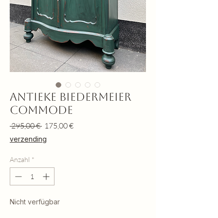
Antieke Biedermeier
commode
Standardpreis
Sale-
 295,00 € 
175,00 €
Preis
verzending
Anzahl
*
Nicht verfügbar