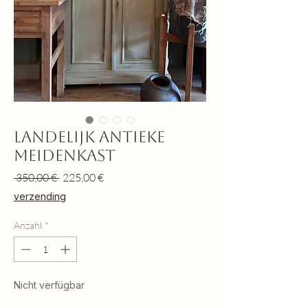
Landelijk antieke
meidenkast
Standardpreis
Sale-
 350,00 € 
225,00 €
Preis
verzending
Anzahl
*
Nicht verfügbar