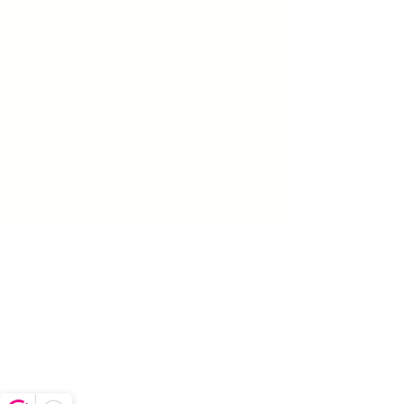
contact met ons op
(gratis verzending geldt alleen voor onze
(Gratis verzending geldt niet voor onze
woonaccessoires. Kasten zijn hiervan
meubels)
uitgezonderd).
Wij laten onze meubels bezorgen door een
transportbedrijf waar wij mee samenwerken.
Neem contact met ons op voor meer
informatie hierover.
Top
adres
openingstijden
maandag: gesloten
Boekeloseweg 1
dinsdag: gesloten
7553DK Hengelo
woensdag:10:00 -17:00