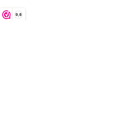
dinsdag: gesloten
7553DK Hengelo
woensdag:10:00 -17:00
9,8
donderdag:10:00 -17:00
vrijdag:10:00 -17:00
zaterdag:10:00 -17:00
zondag: gesloten
klachtenafhandeling
algemene voorwaarden
privacystatement
Bezorgen en retourneren
contact
veelgestelde
vragen
Sparen bij Brolandelijk