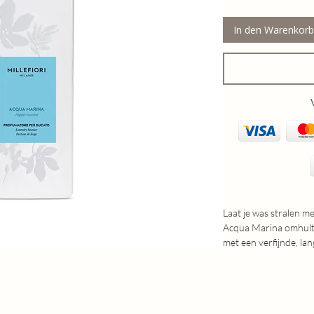
In den Warenkorb
Laat je was stralen me
Acqua Marina omhult
met een verfijnde, la
citrusnoten worden 
basis.
De geur opent levendi
zonnige accenten. In h