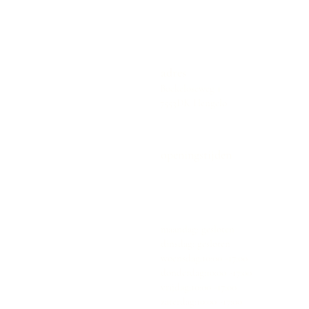
adres
Boekeloseweg 1
7553DK Hengelo
openingstijden
maandag: gesloten
dinsdag: gesloten
woensdag:10:00 -17:00
donderdag:10:00 -17:00
vrijdag:10:00 -17:00
zaterdag:10:00 -17:00