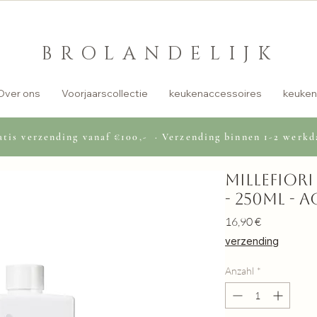
BROLANDELIJK
Over ons
Voorjaarscollectie
keukenaccessoires
keuken
tis verzending vanaf €100,- · Verzending binnen 1-2 werkd
Millefior
- 250ml -
Preis
16,90 €
verzending
Anzahl
*