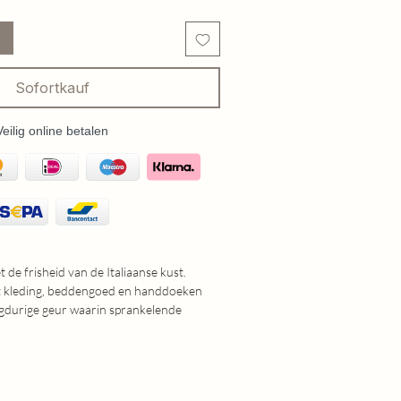
Sofortkauf
Veilig online betalen
t de frisheid van de Italiaanse kust.
 kleding, beddengoed en handdoeken
ngdurige geur waarin sprankelende
gecombineerd met een zachte poederige
g met bergamot, grapefruit, elemi en
et hart komen lavendel, tropisch fruit,