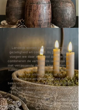
Landelijk wonen staat voor warmte,
gezelligheid en comfort. Bij
Brolandelijk
voegen we daar een twist aan toe: we
combineren de vertrouwde landelijke stijl
met verrassende details, luxe vormen en
subtiele chique accenten. Onze inpiratie
halen we onder andere uit de
Amerikaanse landelijke stijl, ook wel
bekend als ´Farmhouse style´, maar altijd
met een persoonlijke toets zodat jouw
interieur zowel persoonlijk als tijdloos
wordt.