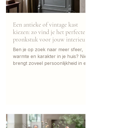
Een antieke of vintage kast
kiezen: zo vind je het perfecte
pronkstuk voor jouw interieur
Ben je op zoek naar meer sfeer,
warmte en karakter in je huis? Niets
brengt zoveel persoonlijkheid in een
interieur als een unieke antieke of
vintage kast. Of je nu valt voor een
statige kast met Franse barokdetails
of een charmante, strakke
meidenkast uit Duitsland of
Nederland; zo’n meubelstuk vertelt
een verhaal. Maar hoe kies je nu de
perfecte kast die écht past bij jouw
smaak en interieur? Omdat elke