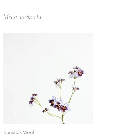
Meest verkocht
Kunsttak Viool
Hortensia toef - lic