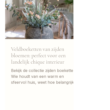
vintage kast uniek is, kan de keuze
soms best overweldigend zijn. In de
Veldboeketten van zijden
bloemen: perfect voor een
landelijk chique interieur
Bekijk de collectie zijden boeketten
Wie houdt van een warm en
sfeervol huis, weet hoe belangrijk
bloemen kunnen zijn. Een mooi
boeket op tafel brengt leven in een
ruimte en maakt een interieur direct
gezelliger. Toch zijn veel