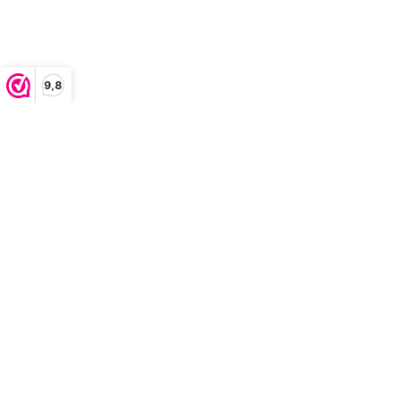
adres
openingstijden
maandag: gesloten
Boekeloseweg 1
dinsdag: gesloten
7553DK Hengelo
9,8
woensdag:10:00 -17:00
donderdag:10:00 -17:00
vrijdag:10:00 -17:00
zaterdag:10:00 -17:00
zondag: gesloten
klachtenafhandeling
algemene voorwaarden
privacystatement
Bezorgen en retourneren
contact