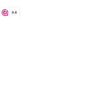
maandag: gesloten
Boekeloseweg 1
dinsdag: gesloten
7553DK Hengelo
woensdag:10:00 -17:00
9,8
donderdag:10:00 -17:00
vrijdag:10:00 -17:00
zaterdag:10:00 -17:00
zondag: gesloten
klachtenafhandeling
algemene voorwaarden
privacystatement
Bezorgen en retourneren
contact
veelgestelde
vragen