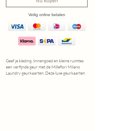
Nu kopen
Veilig online betalen
Geef je kleding, linnengoed en kleine ruimtes
een verfijnde geur met de Millefiori Milano
Laundry geurkaarten. Deze luxe geurkaarten
verspreiden een subtiele, langdurige geur en
zijn ideaal voor kledingkasten, lades of koffers.
Dankzij het stijlvolle ontwerp met het Millefiori
Milano-logo en een decoratieve bloem voegen
deze geurkaarten een elegante touch toe aan
je interieur. De geur blijft langdurig aanwezig,
zodat je textiel altijd fris ruikt, zonder dat je
vloeistoffen of stroom nodig hebt.
🌿 Geur: 🍂 Patchouli Smeraldo