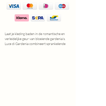
Laat je kleding baden in de romantische en
verleidelijke geur van bloeiende gardenia’s.
Luce di Gardenia combineert sprankelende
fruittonen van appel, mandarijn en rabarber
met een verfijnd hart van perzik, witte
bloemen en lavendel. De warme basis van
muskus en cederhout maakt de geur intens,
elegant en langdurig aanwezig in je wasgoed.
✨ Waarom kiezen voor Millefiori Luce di
Gardenia?
✔️ Elegant & bloemig – Een harmonie van
fruitige en bloemige noten met een warme
houtachtige basis.
✔️ Langdurige frisheid – Neutraliseert geurtjes
en laat je was extra lang heerlijk ruiken.