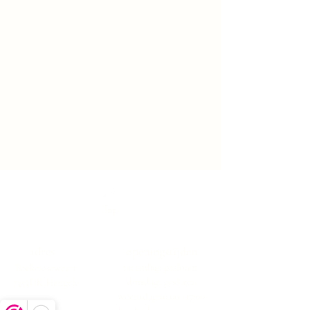
✔️ Eenvoudig in gebruik – Voeg ca. 4 dopjes
toe aan het wasverzachtervakje van je
machine.
✔️ Italiaanse luxe – Een vleugje verfijning en
allure bij elke wasbeurt.
Top
adres
openingstijden
maandag: gesloten
Boekeloseweg 1
dinsdag: gesloten
7553DK Hengelo
woensdag:10:00 -17:00