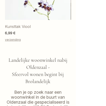
Kunsttak Viool
Hortensia toef - li
Preis
Preis
6,99 €
10,95 €
verzending
verzending
Landelijke woonwinkel nabij
Oldenzaal -
Sfeervol wonen begint bij
Brolandelijk
Ben je op zoek naar een
woonwinkel in de buurt van
Oldenzaal die gespecialiseerd is