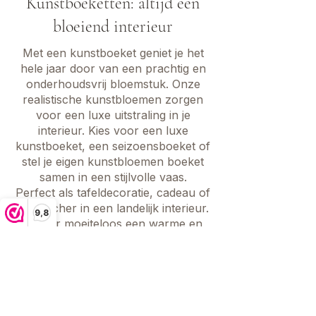
Kunstboeketten: altijd een
bloeiend interieur
Met een kunstboeket geniet je het
hele jaar door van een prachtig en
onderhoudsvrij bloemstuk. Onze
realistische kunstbloemen zorgen
voor een luxe uitstraling in je
interieur. Kies voor een luxe
kunstboeket, een seizoensboeket of
stel je eigen kunstbloemen boeket
samen in een stijlvolle vaas.
Perfect als tafeldecoratie, cadeau of
eyecatcher in een landelijk interieur.
9,8
Creëer moeiteloos een warme en
sfeervolle uitstraling met onze
hoogwaardige kunstboeketten!