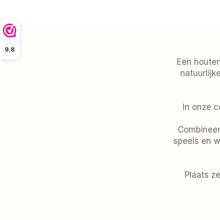
gezellig
9,8
Een houten 
natuurlijk
In onze c
Combineer 
speels en w
Plaats z