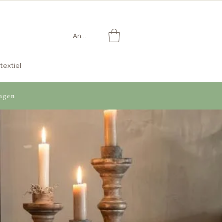
Anmelden
textiel
agen