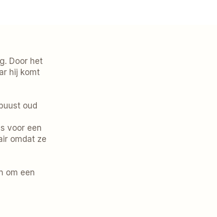
ig. Door het
ar hij komt
obuust oud
es voor een
air omdat ze
en om een