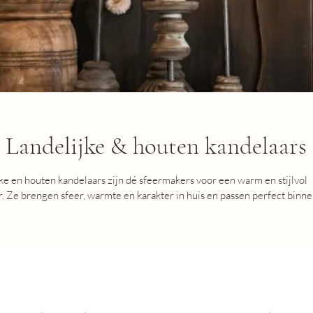
Landelijke & houten kandelaars
ke en houten kandelaars zijn dé sfeermakers voor een warm en stijlvol 
r. Ze brengen sfeer, warmte en karakter in huis en passen perfect binne
, sober of chique interieur.

collectie vind je houten kandelaars in verschillende hoogtes, vormen en s
uste houten modellen tot elegante sets die prachtig staan op een dresso
 of bijvoorbeeld de vensterbank.

rdere kandelaars met elkaar te combineren creëer je een stijlvolle en 