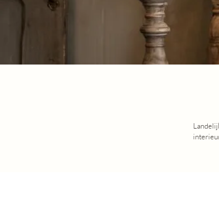
Landelij
interieu
landelijk
In onze 
Van robu
eettafel
Door mee