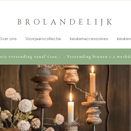
BROLANDELIJK
Over ons
Voorjaarscollectie
keukenaccessoires
keuken
tis verzending vanaf €100,- · Verzending binnen 1-2 werkd