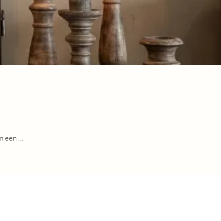
n een 
tijlen. 
ir, 