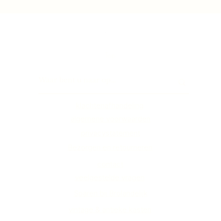
Top
klachtenafhandeling
algemene voorwaarden
privacystatement
Bezorgen en retourneren
contact
veelgestelde vragen
Sparen bij Brolandelijk
vintage & antieke kasten